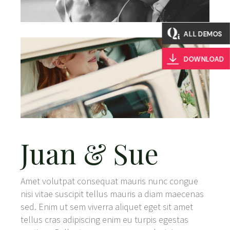
ALL DEMOS
DOWNLOAD
Juan & Sue
Amet volutpat consequat mauris nunc congue
nisi vitae suscipit tellus mauris a diam maecenas
sed. Enim ut sem viverra aliquet eget sit amet
tellus cras adipiscing enim eu turpis egestas